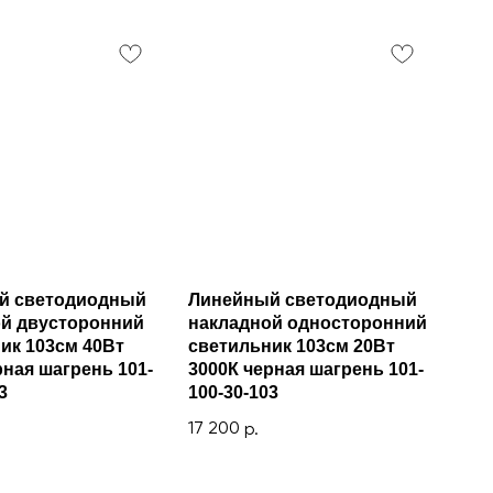
й светодиодный
Линейный светодиодный
й двусторонний
накладной односторонний
ик 103см 40Вт
светильник 103см 20Вт
рная шагрень 101-
3000К черная шагрень 101-
3
100-30-103
17 200
р.