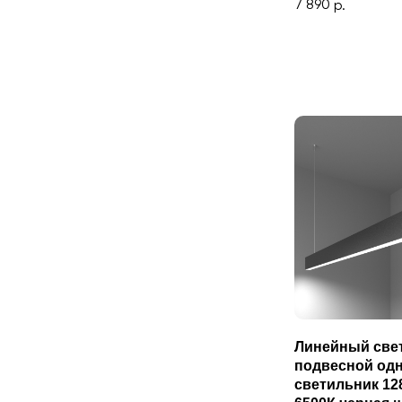
7 890
р.
Линейный све
подвесной од
светильник 12