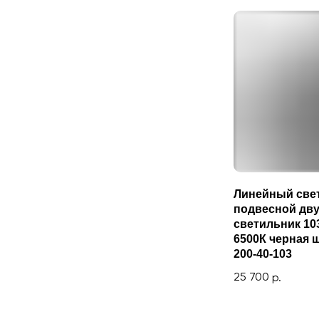
Линейный све
подвесной дв
светильник 10
6500К черная ш
200-40-103
25 700
р.