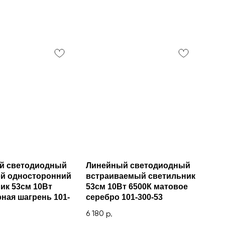
й светодиодный
Линейный светодиодный
ой односторонний
встраиваемый светильник
ик 53см 10Вт
53см 10Вт 6500К матовое
рная шагрень 101-
серебро 101-300-53
6 180
р.