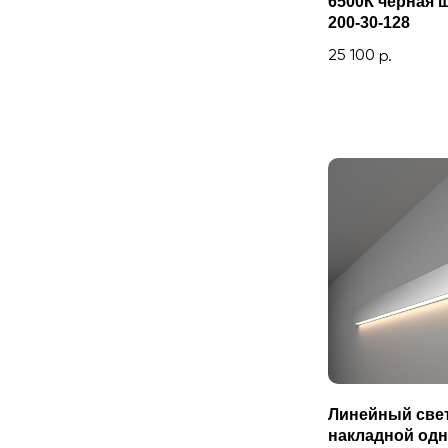
6500К черная ш
200-30-128
25 100
р.
Линейный све
накладной од