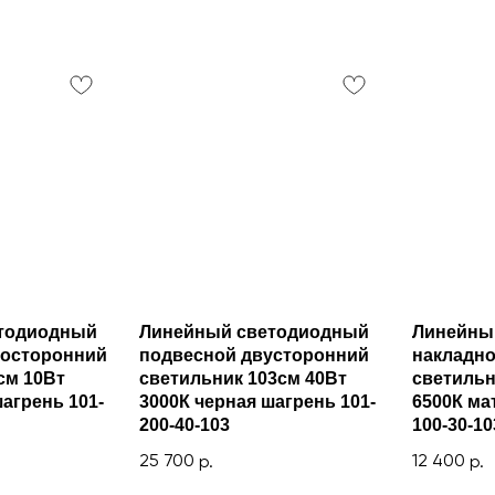
тодиодный
Линейный светодиодный
Линейны
носторонний
подвесной двусторонний
накладн
см 10Вт
светильник 103см 40Вт
светильн
агрень 101-
3000К черная шагрень 101-
6500К ма
200-40-103
100-30-10
25 700
12 400
р.
р.