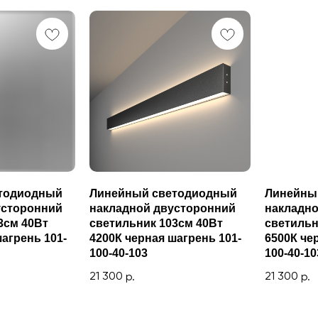
тодиодный
Линейный светодиодный
Линейны
усторонний
накладной двусторонний
накладно
3см 40Вт
светильник 103см 40Вт
светильн
агрень 101-
4200К черная шагрень 101-
6500К че
100-40-103
100-40-10
21 300
21 300
р.
р.