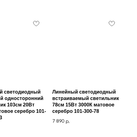
й светодиодный
Линейный светодиодный
ой односторонний
встраиваемый светильник
ик 103см 20Вт
78см 15Вт 3000К матовое
товое серебро 101-
серебро 101-300-78
3
7 890
р.