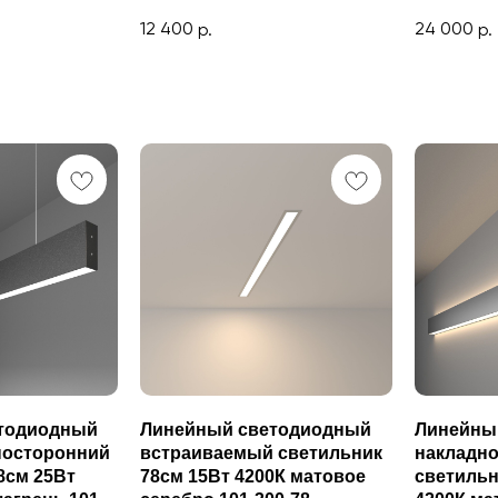
12 400
24 000
р.
р.
тодиодный
Линейный светодиодный
Линейны
носторонний
встраиваемый светильник
накладно
8см 25Вт
78см 15Вт 4200К матовое
светильн