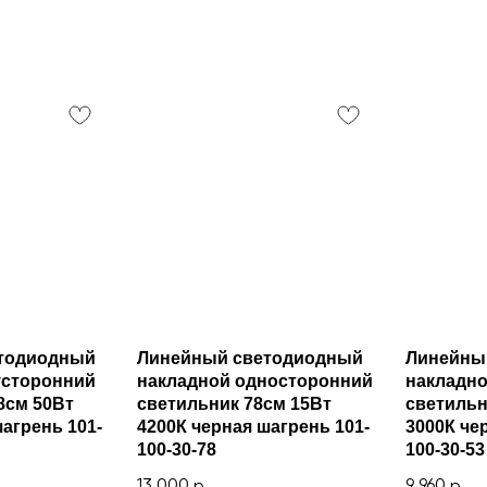
тодиодный
Линейный светодиодный
Линейны
усторонний
накладной односторонний
накладн
8см 50Вт
светильник 78см 15Вт
светильн
агрень 101-
4200К черная шагрень 101-
3000К че
100-30-78
100-30-53
13 000
9 960
р.
р.