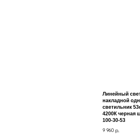
Линейный све
накладной од
светильник 53
4200К черная ш
100-30-53
9 960
р.