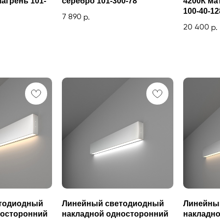
агрень 101-
серебро 101-300-78
4200К ма
100-40-12
7 890
р.
20 400
р.
тодиодный
Линейный светодиодный
Линейны
носторонний
накладной односторонний
накладн