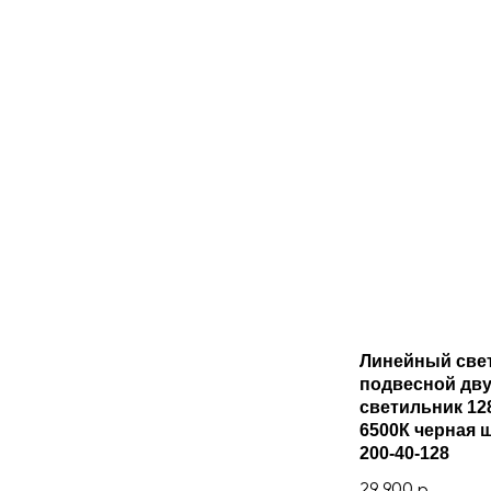
Линейный све
подвесной дв
светильник 12
6500К черная ш
200-40-128
29 900
р.