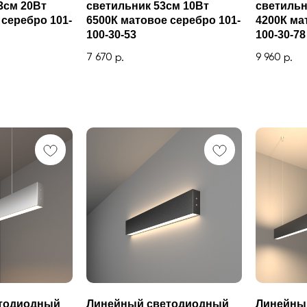
3см 20Вт
светильник 53см 10Вт
светильн
 серебро 101-
6500К матовое серебро 101-
4200К ма
100-30-53
100-30-78
7 670
9 960
р.
р.
тодиодный
Линейный светодиодный
Линейны