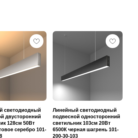
й светодиодный
Линейный светодиодный
ой двусторонний
подвесной односторонний
ик 128см 50Вт
светильник 103см 20Вт
товое серебро 101-
6500К черная шагрень 101-
8
200-30-103