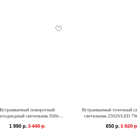
Встраиваемый поворотный
Встраиваемый точечный с
етодиодный светильник Diffe
светильник 25026/LED 7
6/LED 15W 4200K белый/чёрный
черный
1 990
р.
3 440
р.
650
р.
1 920
р