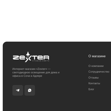
О магазине
О компании
Интернет-магазин «Zexter» —
Сотрудничество
светодиодное освещение для дома и
офиса в Сочи и Адлере
Отзывы
Контакты
Блог
Получить консультацию:
Адрес магазина:
+7 (938) 874-70-07
г. Сочи, ул. 
Получить консультацию
Политика конфиденциальности