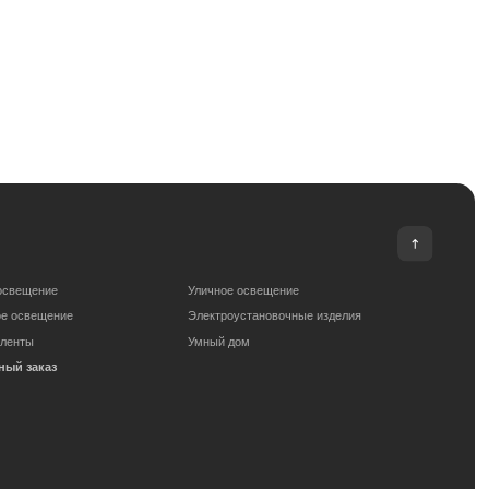
Уличное освещение
Электроустановочные изделия
Умный дом
om
Сделано с любовью: Movery.Agency