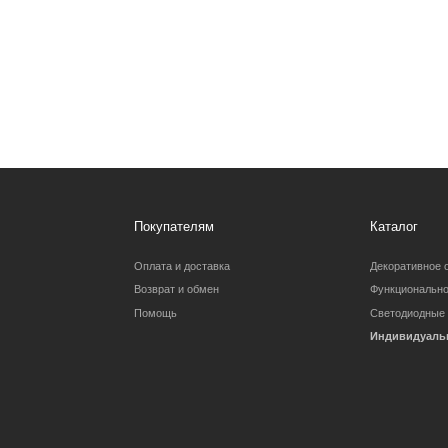
Покупателям
Каталог
Оплата и доставка
Декоративное освещение
Возврат и обмен
Функциональное освещение
Помощь
Светодиодные ленты
Индивидуальный заказ
Вопросы и предложения:
Барановское шоссе 3/6
zexterel@gmail.c
Партнерство для дизайнеров
Карта сайта