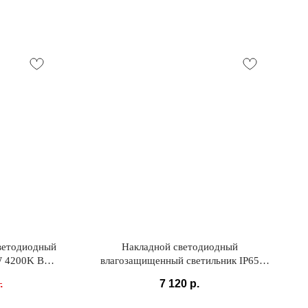
ветодиодный
Накладной светодиодный
W 4200K BK
влагозащищенный светильник IP65
35141/H белый
.
7 120
р.