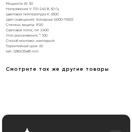
Мощность W: 50
Напряжение V: 170-240 В, 50 Гц
Цветовая температура К: 6500
Цвет освещения: Холодный (6000-7000)
Степень защиты: IP20
Световой поток, лм: 2400
Интернет-магазин «Zexter» — светодиодное
Угол рассеивания, °: 100
освещение для дома и офиса в Сочи и Адлере
Способ монтажа: накладной
Гарантийный срок: 60
Партнерство для дизайнеров
lwh: 1280x35x80 mm
Получить консультацию:
Смотрите так же другие товары
+7 (938) 874-70-07
Вопросы и предложения:
zexterel@gmail.com
Адрес магазина:
г. Сочи, ул. Барановское шоссе 3/6
О магазине
Покупателям
О компании
Оплата и доставка