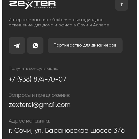
Сотрудничество
Возврат и обмен
Отзывы
Помощь
Контакты
Блог
Каталог
Декоративное освещение
Уличное освещение
Функциональное освещение
Умный дом
Светодиодные ленты
Индивидуальный заказ
Электроустановочные
изделия
Политика конфиденциальности
Сделано с любовью: Movery.Agency
Карта сайта
© 2014 - 2025 zexter.ru | Интернет-магазин светотехники в Сочи и
Адлере. Обращаем Ваше внимание на то, что вся информация,
размещенная на настоящем интернет-сайте, носит исключительно
информационный характер и ни при каких условиях не являются
публичной офертой, определяемой положениями Статьи 437
Гражданского кодекса Российской Федерации. Для получения точной
информации о стоимости товаров и услуг, пожалуйста, обращайтесь к
менеджерам компании.