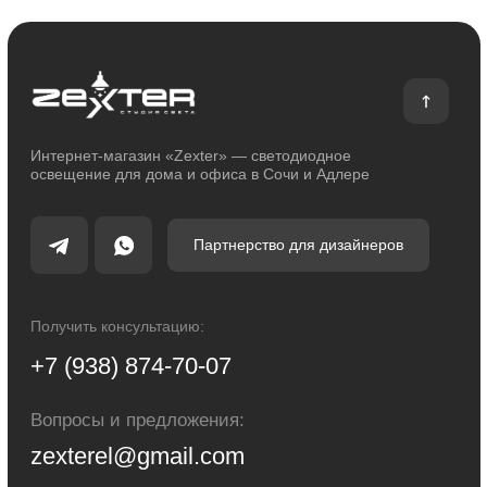
Блог
Каталог
Декоративное освещение
Уличное освещение
Функциональное освещение
Умный дом
Светодиодные ленты
Индивидуальный заказ
Электроустановочные изделия
Политика конфиденциальности
Сделано с любовью: Movery.Agency
Карта сайта
© 2014 - 2025 zexter.ru | Интернет-магазин светотехники в Сочи и Адлере.
Обращаем Ваше внимание на то, что вся информация, размещенная на
настоящем интернет-сайте, носит исключительно информационный
характер и ни при каких условиях не являются публичной офертой,
определяемой положениями Статьи 437 Гражданского кодекса Российской
Федерации. Для получения точной информации о стоимости товаров и
услуг, пожалуйста, обращайтесь к менеджерам компании.