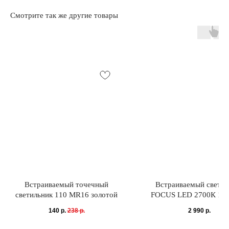
Смотрите так же другие товары
Интернет-магазин «Zexter» — светодиодное
освещение для дома и офиса в Сочи и Адлере
Партнерство для дизайнеров
Получить консультацию:
+7 (938) 874-70-07
Вопросы и предложения:
zexterel@gmail.com
Адрес магазина:
г. Сочи, ул. Барановское шоссе 3/6
Встраиваемый точечный
Встраиваемый светил
светильник 110 MR16 золотой
FOCUS LED 2700К 12В
О магазине
Покупателям
140
р.
238
р.
2 990
р.
О компании
Оплата и доставка