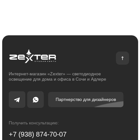
Сотрудничество
Возврат и обмен
Отзывы
Помощь
Контакты
Блог
Каталог
Декоративное освещение
Уличное освещение
Функциональное освещение
Умный дом
Светодиодные ленты
Индивидуальный заказ
Электроустановочные изделия
Политика конфиденциальности
Сделано с любовью: Movery.Agency
Карта сайта
© 2014 - 2025 zexter.ru | Интернет-магазин светотехники в Сочи и Адлере.
Обращаем Ваше внимание на то, что вся информация, размещенная на
настоящем интернет-сайте, носит исключительно информационный
характер и ни при каких условиях не являются публичной офертой,
определяемой положениями Статьи 437 Гражданского кодекса Российской
Федерации. Для получения точной информации о стоимости товаров и
услуг, пожалуйста, обращайтесь к менеджерам компании.