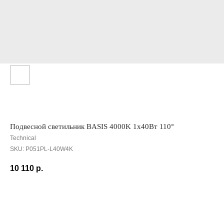
Подвесной светильник BASIS 4000K 1x40Вт 110°
Technical
SKU:
P051PL-L40W4K
10 110
р.
Сообщить о поступлении