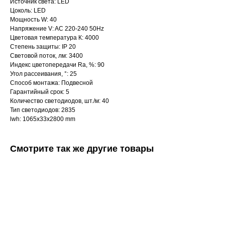
Источник света: LED
Цоколь: LED
Мощность W: 40
Напряжение V: AC 220-240 50Hz
Цветовая температура К: 4000
Степень защиты: IP 20
Световой поток, лм: 3400
Индекс цветопередачи Ra, %: 90
Угол рассеивания, °: 25
Интернет-магазин «Zexter» — светодиодное
Способ монтажа: Подвесной
освещение для дома и офиса в Сочи и Адлере
Гарантийный срок: 5
Количество светодиодов, шт./м: 40
Партнерство для дизайнеров
Тип светодиодов: 2835
lwh: 1065x33x2800 mm
Получить консультацию:
+7 (938) 874-70-07
Смотрите так же другие товары
Вопросы и предложения:
zexterel@gmail.com
Адрес магазина:
г. Сочи, ул. Барановское шоссе 3/6