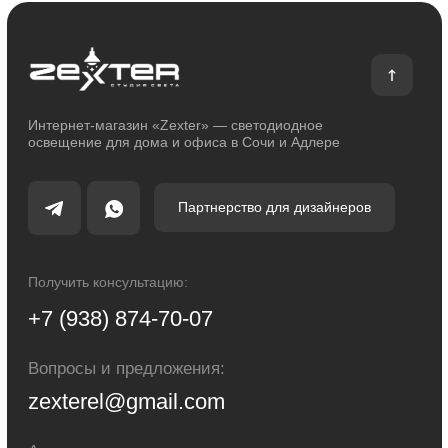
О магазине
Покупателям
О компании
Оплата и доставка
Сотрудничество
Возврат и обмен
Отзывы
Помощь
Контакты
Блог
Каталог
Декоративное освещение
Уличное освещение
Функциональное освещение
Умный дом
Светодиодные ленты
Индивидуальный заказ
Электроустановочные изделия
Политика конфиденциальности
Сделано с любовью: Movery.Agency
Карта сайта
© 2014 - 2025 zexter.ru | Интернет-магазин светотехники в Сочи и Адлере.
Обращаем Ваше внимание на то, что вся информация, размещенная на
настоящем интернет-сайте, носит исключительно информационный
характер и ни при каких условиях не являются публичной офертой,
определяемой положениями Статьи 437 Гражданского кодекса Российской