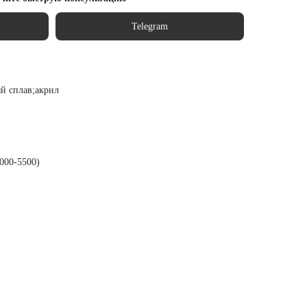
Telegram
й сплав;акрил
000-5500)