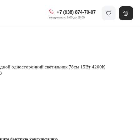
+7 (938) 874-70-07
ежедневно с 9:00 до 18:00
дной односторонний светильник 78см 15Вт 4200К
8
чите быструю консультацию