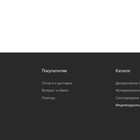
Покупателям
Каталог
Оплата и доставка
Декоративное освещение
Возврат и обмен
Функциональное освещение
Помощь
Светодиодные ленты
Индивидуальный заказ
Вопросы и предложения:
Барановское шоссе 3/6
zexterel@gmail.c
Партнерство для дизайнеров
Карта сайта