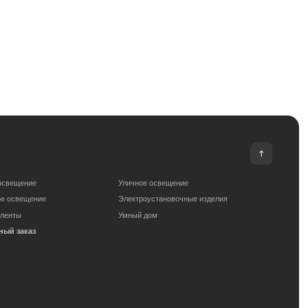
Уличное освещение
Электроустановочные изделия
Умный дом
om
Сделано с любовью: Movery.Agency