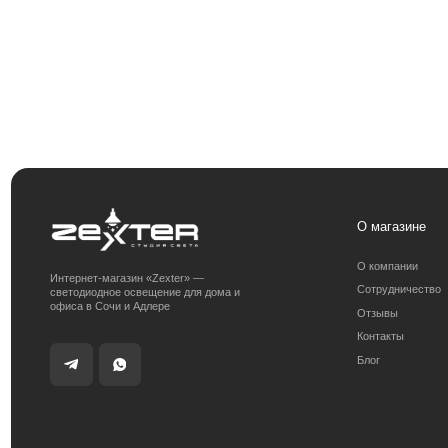
О магазине
О компании
Интернет-магазин «Zexter» —
Сотрудничество
светодиодное освещение для дома и
офиса в Сочи и Адлере
Отзывы
Контакты
Блог
Получить консультацию:
Адрес магазина:
+7 (938) 874-70-07
г. Сочи, ул. 
Получить консультацию
Политика конфиденциальности