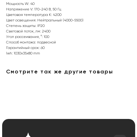
Мощность W: 40
Напряжение V: 170-240 В, 50 Гц
Цветовая температура К: 4200
Цвет освещения: Нейтральный (4000-5500)
Степень защиты: IP20
Световой поток, лм: 2400
Интернет-магазин «Zexter» — светодиодное
Угол рассеивания, °: 100
освещение для дома и офиса в Сочи и Адлере
Способ монтажа: подвесной
Гарантийный срок: 60
Партнерство для дизайнеров
lwh: 1030x35x80 mm
Получить консультацию:
Смотрите так же другие товары
+7 (938) 874-70-07
Вопросы и предложения:
zexterel@gmail.com
Адрес магазина:
г. Сочи, ул. Барановское шоссе 3/6
О магазине
Покупателям
О компании
Оплата и доставка