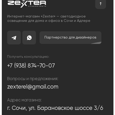
Сотрудничество
Возврат и обмен
Отзывы
Помощь
Контакты
Блог
Каталог
Декоративное освещение
Уличное освещение
Функциональное освещение
Умный дом
Светодиодные ленты
Индивидуальный заказ
Электроустановочные
изделия
Политика конфиденциальности
Сделано с любовью: Movery.Agency
Карта сайта
© 2014 - 2025 zexter.ru | Интернет-магазин светотехники в Сочи и
Адлере. Обращаем Ваше внимание на то, что вся информация,
размещенная на настоящем интернет-сайте, носит исключительно
информационный характер и ни при каких условиях не являются
публичной офертой, определяемой положениями Статьи 437
Гражданского кодекса Российской Федерации. Для получения точной
информации о стоимости товаров и услуг, пожалуйста, обращайтесь к
менеджерам компании.