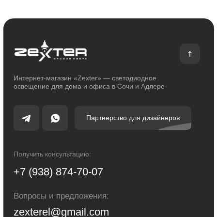
Блог
Каталог
Декоративное освещение
Уличное освещение
Функциональное освещение
Умный дом
Светодиодные ленты
Индивидуальный заказ
Электроустановочные изделия
Политика конфиденциальности
Сделано с любовью: Movery.Agency
Карта сайта
© 2014 - 2025 zexter.ru | Интернет-магазин светотехники в Сочи и Адлере.
Обращаем Ваше внимание на то, что вся информация, размещенная на
настоящем интернет-сайте, носит исключительно информационный
характер и ни при каких условиях не являются публичной офертой,
определяемой положениями Статьи 437 Гражданского кодекса Российской
Федерации. Для получения точной информации о стоимости товаров и
услуг, пожалуйста, обращайтесь к менеджерам компании.