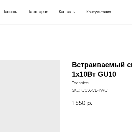
Консультация
ь
Партнерам
Контакты
Встраиваемый с
1x10Вт GU10
Technical
SKU:
C058CL-1WC
1 550
р.
Добавить в корзину