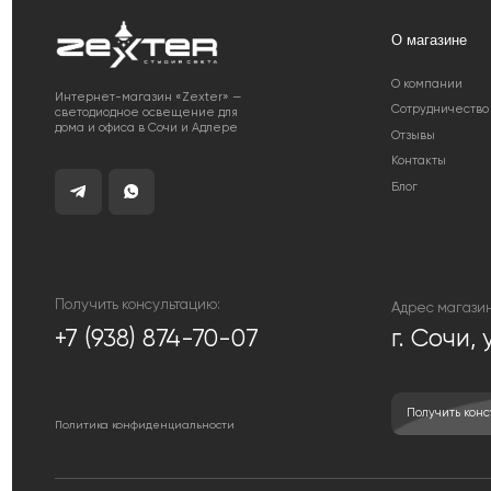
Получить консультацию:
Адрес магазина:
+7 (938) 874-70-07
г. Сочи, ул. 
Получить консультацию
Политика конфиденциальности
© 2014 - 2025 zexter.ru | Интернет-магазин светотехники в Сочи и Адлере. О
информационный характер и ни при каких условиях не являются публичной офе
стоимости товаров и услуг, пожалуйста, обращайтесь к менеджерам компании.