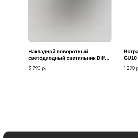
Накладной поворотный
Встр
светодиодный светильник Diffe
GU10
85266/01 15W 4200K чёрный
3 790
1 290
р.
О магазине
О компании
Интернет-магазин «Zexter» —
Сотрудничество
светодиодное освещение для
дома и офиса в Сочи и Адлере
Отзывы
Контакты
Блог