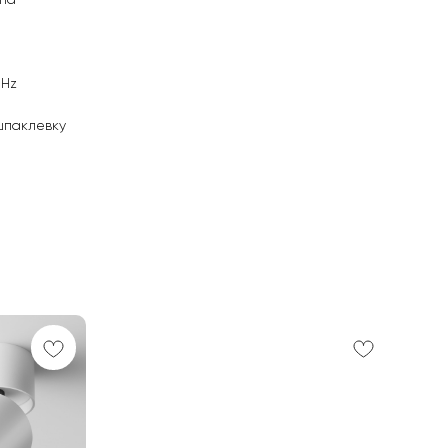
мпа
0Hz
шпаклевку