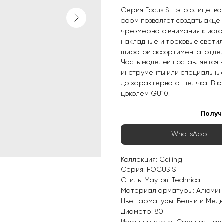
Серия Focus S - это олицетв
форм позволяет создать акце
чрезмерного внимания к исто
накладные и трековые светил
широтой ассортимента: отдел
Часть моделей поставляется 
инструменты или специальные
до характерного щелчка. В к
цоколем GU10.
Получ
WhatsApp
Коллекция: Ceiling
Серия: FOCUS S
Стиль: Maytoni Technical
Материал арматуры: Алюми
Цвет арматуры: Белый и Мед
Диаметр: 80