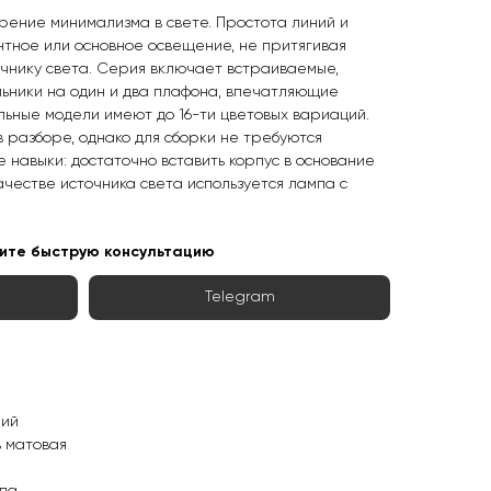
орение минимализма в свете. Простота линий и
нтное или основное освещение, не притягивая
чнику света. Серия включает встраиваемые,
ьники на один и два плафона, впечатляющие
ьные модели имеют до 16-ти цветовых вариаций.
в разборе, однако для сборки не требуются
 навыки: достаточно вставить корпус в основание
ачестве источника света используется лампа с
ите быструю консультацию
Telegram
ний
ь матовая