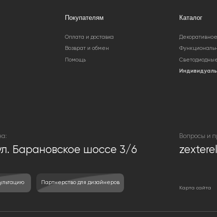
Вопросы и предложения:
Барановское шоссе 3/6
zexterel@gmail.c
Партнерство для дизайнеров
Карта сайта
бращаем Ваше внимание на то, что вся информация, размещенная на настоящем интернет-
ртой, определяемой положениями Статьи 437 Гражданского кодекса Российской Федерации