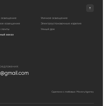
om
Сделано с любовью: Movery.Agency
сайте, носит исключительно
. Для получения точной информации о