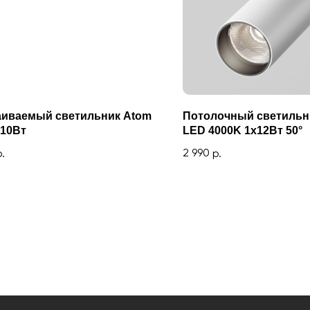
аиваемый светильник Atom
Потолочный светиль
 10Вт
LED 4000K 1x12Вт 50°
2 990
р.
р.
Покупателям
Каталог
Оплата и доставка
Декоративное освещение
Возврат и обмен
Функциональное освещение
Помощь
Светодиодные ленты
Индивидуальный заказ