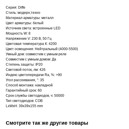
Серия: Diffe
Стиль: модерн;техно
Материал арматуры: металл
Цвет арматуры: белый
Источник света: встроенные LED
Мощность W: 8
Напряжение V: 230 В, 50 Гц
Цветовая температура К: 4200
Цвет освещения: Нейтральный (4000-5500)
Умный дом: совместим с умным реле
Совместим с умным домом: Да
Степень защиты: IP20
Световой поток, лм: 426
Индекс цветопередачи Ra, %: >90
Угол рассеивания, °: 35
Способ монтажа: накладной
Гарантийный срок: 60
Срок службы светодиодов, ч: 50000
Тип светодиодов: COB
LxWxH: 39x39x155 mm
Смотрите так же другие товары