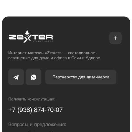
Контакты
Блог
Каталог
Декоративное освещение
Уличное освещение
Функциональное освещение
Умный дом
Светодиодные ленты
Индивидуальный заказ
Электроустановочные изделия
Политика конфиденциальности
Сделано с любовью: Movery.Agency
Карта сайта
© 2014 - 2025 zexter.ru | Интернет-магазин светотехники в Сочи и Адлере.
Обращаем Ваше внимание на то, что вся информация, размещенная на
настоящем интернет-сайте, носит исключительно информационный
характер и ни при каких условиях не являются публичной офертой,
определяемой положениями Статьи 437 Гражданского кодекса Российской
Федерации. Для получения точной информации о стоимости товаров и
услуг, пожалуйста, обращайтесь к менеджерам компании.