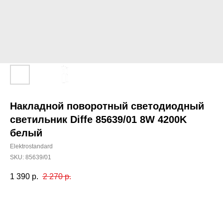
Накладной поворотный светодиодный
светильник Diffe 85639/01 8W 4200K
белый
Elektrostandard
SKU:
85639/01
1 390
р.
2 270
р.
Добавить в корзину