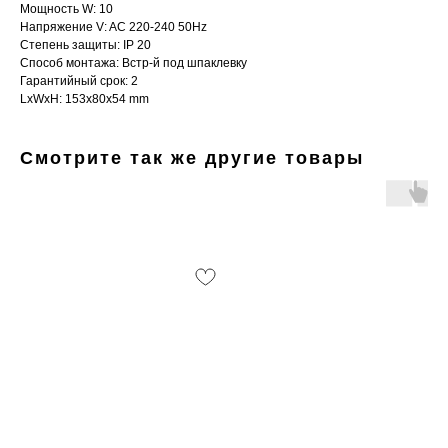
Мощность W: 10
Напряжение V: AC 220-240 50Hz
Степень защиты: IP 20
Способ монтажа: Встр-й под шпаклевку
Гарантийный срок: 2
LxWxH: 153x80x54 mm
Смотрите так же другие товары
Интернет-магазин «Zexter» — светодиодное
освещение для дома и офиса в Сочи и Адлере
Партнерство для дизайнеров
Получить консультацию:
+7 (938) 874-70-07
Вопросы и предложения:
zexterel@gmail.com
Адрес магазина:
г. Сочи, ул. Барановское шоссе 3/6