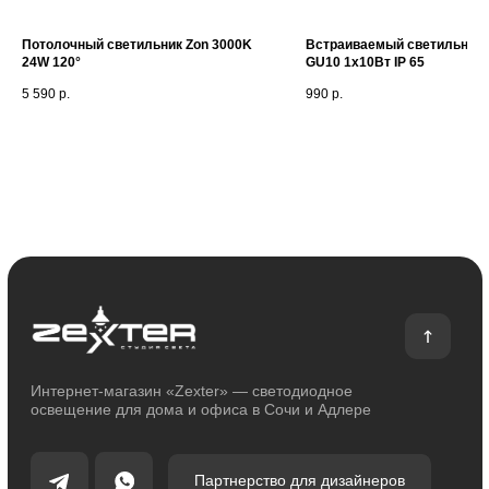
Потолочный светильник Zon 3000K
Встраиваемый светильник 
О магазине
Покупателям
24W 120°
GU10 1x10Вт IP 65
О компании
Оплата и доставка
5 590
р.
990
р.
Сотрудничество
Возврат и обмен
Отзывы
Помощь
Контакты
Блог
Каталог
Декоративное освещение
Уличное освещение
Функциональное освещение
Умный дом
Светодиодные ленты
Индивидуальный заказ
Электроустановочные изделия
Политика конфиденциальности
Сделано с любовью: Movery.Agency
Карта сайта
© 2014 - 2025 zexter.ru | Интернет-магазин светотехники в Сочи и Адлере.
Обращаем Ваше внимание на то, что вся информация, размещенная на