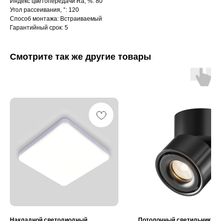
Индекс цветопередачи Ra, %: 80
Угол рассеивания, °: 120
Способ монтажа: Встраиваемый
Гарантийный срок: 5
Смотрите так же другие товары
Интернет-магазин «Zexter» — светодиодное
освещение для дома и офиса в Сочи и Адлере
Партнерство для дизайнеров
Получить консультацию:
+7 (938) 874-70-07
Вопросы и предложения:
zexterel@gmail.com
Адрес магазина:
г. Сочи, ул. Барановское шоссе 3/6
Накладной светодиодный
Потолочный светильник Yin