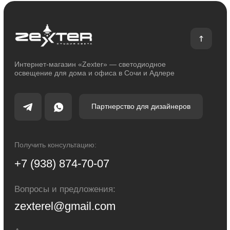
О магазине
Покупателям
О компании
Оплата и доставка
Сотрудничество
Возврат и обмен
Отзывы
Помощь
Контакты
Блог
Каталог
Декоративное освещение
Уличное освещение
Функциональное освещение
Умный дом
Светодиодные ленты
Индивидуальный заказ
Электроустановочные изделия
Политика конфиденциальности
Сделано с любовью: Movery.Agency
Карта сайта
© 2014 - 2025 zexter.ru | Интернет-магазин светотехники в Сочи и Адлере.
Обращаем Ваше внимание на то, что вся информация, размещенная на
настоящем интернет-сайте, носит исключительно информационный
характер и ни при каких условиях не являются публичной офертой,
определяемой положениями Статьи 437 Гражданского кодекса Российской