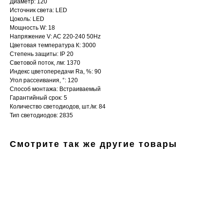
Диаметр: 120
Источник света: LED
Цоколь: LED
Мощность W: 18
Напряжение V: AC 220-240 50Hz
Цветовая температура К: 3000
Степень защиты: IP 20
Световой поток, лм: 1370
Индекс цветопередачи Ra, %: 90
Интернет-магазин «Zexter» — светодиодное
Угол рассеивания, °: 120
освещение для дома и офиса в Сочи и Адлере
Способ монтажа: Встраиваемый
Гарантийный срок: 5
Партнерство для дизайнеров
Количество светодиодов, шт./м: 84
Тип светодиодов: 2835
Получить консультацию:
+7 (938) 874-70-07
Смотрите так же другие товары
Вопросы и предложения:
zexterel@gmail.com
Адрес магазина:
г. Сочи, ул. Барановское шоссе 3/6