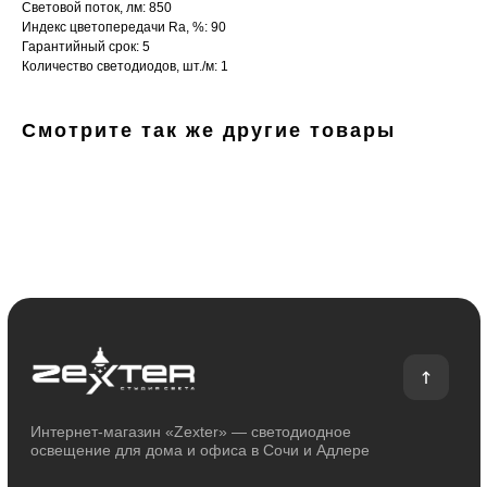
Световой поток, лм: 850
Получить консультацию:
Индекс цветопередачи Ra, %: 90
+7 (938) 874-70-07
Гарантийный срок: 5
Количество светодиодов, шт./м: 1
Вопросы и предложения:
zexterel@gmail.com
Смотрите так же другие товары
Адрес магазина:
г. Сочи, ул. Барановское шоссе 3/6
О магазине
Покупателям
О компании
Оплата и доставка
Сотрудничество
Возврат и обмен
Отзывы
Помощь
Контакты
Блог
Каталог
Декоративное освещение
Уличное освещение
Функциональное освещение
Умный дом
Светодиодные ленты
Индивидуальный заказ