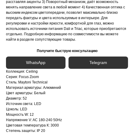
расставляя акценты 3) Поворотный механизм, даёт возможность
менять направление света в любой момент 4) Качественная оптика с
высоким индексом цветопередачи, позволит максимально близко
передать фактуры и цвета используемые в интерьере. Для
регулировки и настройки яркости, комфортной для глаз, можно
использовать источники питания Dali и Triac, которые приобретаются
отдельно. Подробную информацию по совместимости вы можете
найти в разделе сопутствующие товары.
Получите быструю консультацию
WhatsApp
Telegram
Коллекция: Ceiling
Серия: Focus Zoom
Стиль: Maytoni Technical
Материал арматуры: Алюминий
Цвет арматуры: Белый
Диаметр: 52
Источник света: LED
Интернет-магазин «Zexter» — светодиодное
освещение для дома и офиса в Сочи и Адлере
Цоколь: LED
Мощность W: 12
Напряжение V: AC 180-240 50Hz
Партнерство для дизайнеров
Цветовая температура К: 3000
Степень защиты: IP 20