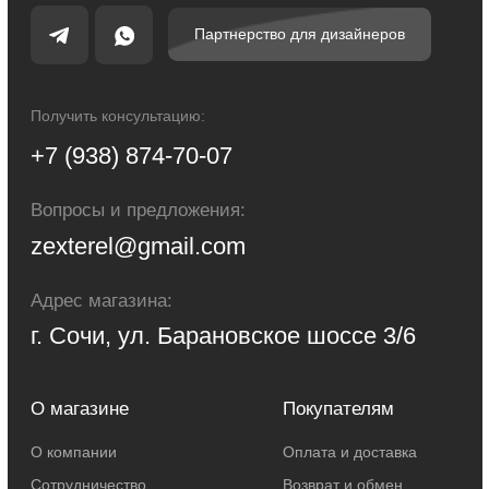
Электроустановочные изделия
Политика конфиденциальности
Сделано с любовью: Movery.Agency
Карта сайта
© 2014 - 2025 zexter.ru | Интернет-магазин светотехники в Сочи и Адлере.
Обращаем Ваше внимание на то, что вся информация, размещенная на
настоящем интернет-сайте, носит исключительно информационный
характер и ни при каких условиях не являются публичной офертой,
определяемой положениями Статьи 437 Гражданского кодекса Российской
Федерации. Для получения точной информации о стоимости товаров и
услуг, пожалуйста, обращайтесь к менеджерам компании.