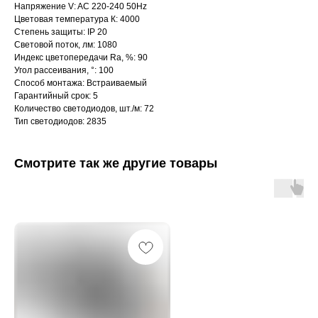
Напряжение V: AC 220-240 50Hz
Цветовая температура К: 4000
Степень защиты: IP 20
Световой поток, лм: 1080
Индекс цветопередачи Ra, %: 90
Угол рассеивания, °: 100
Способ монтажа: Встраиваемый
Гарантийный срок: 5
Количество светодиодов, шт./м: 72
Тип светодиодов: 2835
Смотрите так же другие товары
Интернет-магазин «Zexter» — светодиодное
освещение для дома и офиса в Сочи и Адлере
Партнерство для дизайнеров
Получить консультацию:
+7 (938) 874-70-07
Вопросы и предложения:
zexterel@gmail.com