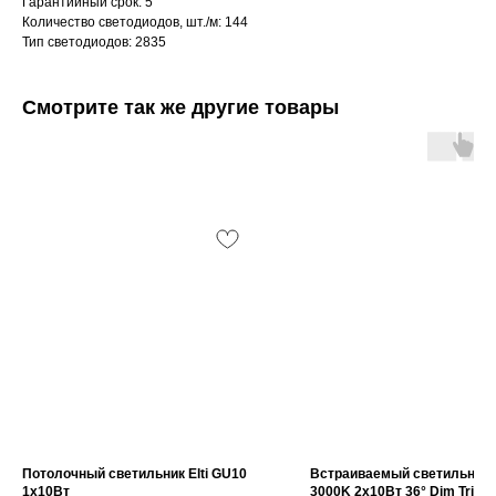
Гарантийный срок: 5
Количество светодиодов, шт./м: 144
Тип светодиодов: 2835
Смотрите так же другие товары
Интернет-магазин «Zexter» — светодиодное
освещение для дома и офиса в Сочи и Адлере
Партнерство для дизайнеров
Получить консультацию:
+7 (938) 874-70-07
Вопросы и предложения:
zexterel@gmail.com
Адрес магазина:
г. Сочи, ул. Барановское шоссе 3/6
Потолочный светильник Elti GU10
Встраиваемый светильник A
1x10Вт
3000K 2x10Вт 36° Dim Triac