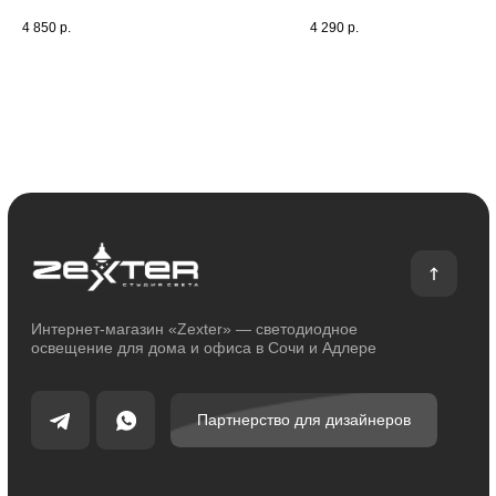
О магазине
Покупателям
4 850
р.
4 290
р.
О компании
Оплата и доставка
Сотрудничество
Возврат и обмен
Отзывы
Помощь
Контакты
Блог
Каталог
Декоративное освещение
Уличное освещение
Функциональное освещение
Умный дом
Светодиодные ленты
Индивидуальный заказ
Электроустановочные изделия
Политика конфиденциальности
Сделано с любовью: Movery.Agency
Карта сайта
© 2014 - 2025 zexter.ru | Интернет-магазин светотехники в Сочи и Адлере.
Обращаем Ваше внимание на то, что вся информация, размещенная на
настоящем интернет-сайте, носит исключительно информационный
характер и ни при каких условиях не являются публичной офертой,
определяемой положениями Статьи 437 Гражданского кодекса Российской