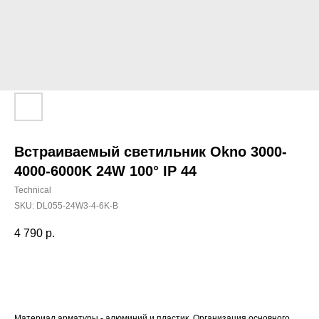
Встраиваемый светильник Okno 3000-
4000-6000K 24W 100° IP 44
Technical
SKU:
DL055-24W3-4-6K-B
4 790
р.
Добавить в корзину
Материал арматуры - алюминий и пластик. Организация основного