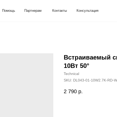
ь
Партнерам
Контакты
Консультация
Встраиваемый св
10Вт 50°
Technical
SKU:
DL043-01-10W2.7K-RD-
2 790
р.
Добавить в корзину