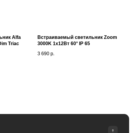
ник Alfa
Встраиваемый светильник Zoom
im Triac
3000K 1x12Вт 60° IP 65
3 690
р.
Уличное освещение
Электроустановочные изделия
Умный дом