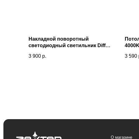
Накладной поворотный
Потол
светодиодный светильник Diffe
4000K
85239/01 8W 4200K белый
3 900
р.
3 590
О магазине
О компании
Интернет-магазин «Zexter» —
Сотрудничество
светодиодное освещение для дома и
офиса в Сочи и Адлере
Отзывы
Контакты
Блог