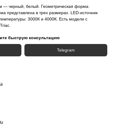
ки — черный, белый. Геометрическая форма:
рма представлена в трех размерах. LED-источник
 температуры: 3000К и 4000К. Есть модели с
riac.
ите быструю консультацию
Telegram
ий
Hz