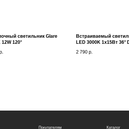
очный светильник Glare
Встраиваемый светиль
 12W 120°
LED 3000K 1x15Вт 36° D
р.
2 790
р.
Покупателям
Каталог
Оплата и доставка
Декоративное освещение
Возврат и обмен
Функциональное освещение
Помощь
Светодиодные ленты
Индивидуальный заказ