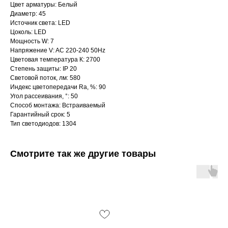
Цвет арматуры: Белый
Диаметр: 45
Источник света: LED
Цоколь: LED
Мощность W: 7
Напряжение V: AC 220-240 50Hz
Цветовая температура К: 2700
Степень защиты: IP 20
Световой поток, лм: 580
Индекс цветопередачи Ra, %: 90
Угол рассеивания, °: 50
Способ монтажа: Встраиваемый
Гарантийный срок: 5
Тип светодиодов: 1304
Интернет-магазин «Zexter» — светодиодное
Смотрите так же другие товары
освещение для дома и офиса в Сочи и Адлере
Партнерство для дизайнеров
Получить консультацию:
+7 (938) 874-70-07