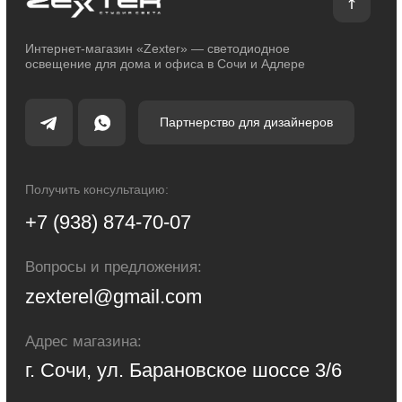
Сделано с любовью: Movery.Agency
Карта сайта
© 2014 - 2025 zexter.ru | Интернет-магазин светотехники в Сочи и Адлере.
Обращаем Ваше внимание на то, что вся информация, размещенная на
настоящем интернет-сайте, носит исключительно информационный
характер и ни при каких условиях не являются публичной офертой,
определяемой положениями Статьи 437 Гражданского кодекса Российской
Федерации. Для получения точной информации о стоимости товаров и
услуг, пожалуйста, обращайтесь к менеджерам компании.