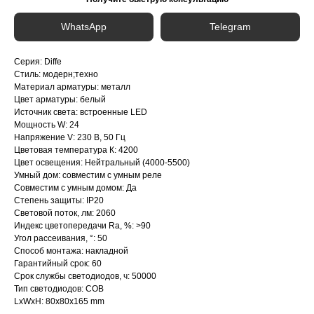
WhatsApp
Telegram
Серия: Diffe
Стиль: модерн;техно
Материал арматуры: металл
Цвет арматуры: белый
Источник света: встроенные LED
Мощность W: 24
Напряжение V: 230 В, 50 Гц
Цветовая температура К: 4200
Цвет освещения: Нейтральный (4000-5500)
Умный дом: совместим с умным реле
Совместим с умным домом: Да
Степень защиты: IP20
Световой поток, лм: 2060
Индекс цветопередачи Ra, %: >90
Угол рассеивания, °: 50
Способ монтажа: накладной
Гарантийный срок: 60
Срок службы светодиодов, ч: 50000
Тип светодиодов: COB
LxWxH: 80x80x165 mm