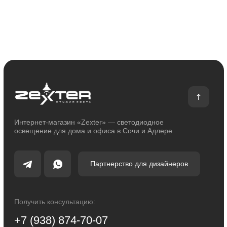
Сотрудничество
Возврат и обмен
Отзывы
Помощь
Контакты
Блог
Каталог
Декоративное освещение
Уличное освещение
Функциональное освещение
Умный дом
Светодиодные ленты
Индивидуальный заказ
Электроустановочные изделия
Политика конфиденциальности
Сделано с любовью: Movery.Agency
Карта сайта
© 2014 - 2025 zexter.ru | Интернет-магазин светотехники в Сочи и Адлере.
Обращаем Ваше внимание на то, что вся информация, размещенная на
настоящем интернет-сайте, носит исключительно информационный
характер и ни при каких условиях не являются публичной офертой,
определяемой положениями Статьи 437 Гражданского кодекса Российской
Федерации. Для получения точной информации о стоимости товаров и
услуг, пожалуйста, обращайтесь к менеджерам компании.