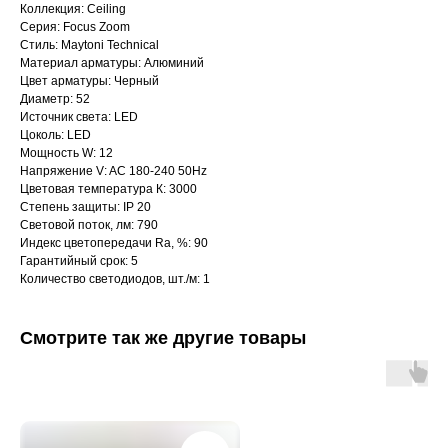
Коллекция: Ceiling
Серия: Focus Zoom
Стиль: Maytoni Technical
Материал арматуры: Алюминий
Цвет арматуры: Черный
Диаметр: 52
Источник света: LED
Цоколь: LED
Мощность W: 12
Напряжение V: AC 180-240 50Hz
Цветовая температура К: 3000
Степень защиты: IP 20
Световой поток, лм: 790
Индекс цветопередачи Ra, %: 90
Гарантийный срок: 5
Количество светодиодов, шт./м: 1
Интернет-магазин «Zexter» — светодиодное
освещение для дома и офиса в Сочи и Адлере
Смотрите так же другие товары
Партнерство для дизайнеров
Получить консультацию: