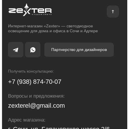
Политика конфиденциальности
Сделано с любовью: Movery.Agency
Карта сайта
© 2014 - 2025 zexter.ru | Интернет-магазин светотехники в Сочи и Адлере.
Обращаем Ваше внимание на то, что вся информация, размещенная на
настоящем интернет-сайте, носит исключительно информационный
характер и ни при каких условиях не являются публичной офертой,
определяемой положениями Статьи 437 Гражданского кодекса Российской
Федерации. Для получения точной информации о стоимости товаров и
услуг, пожалуйста, обращайтесь к менеджерам компании.