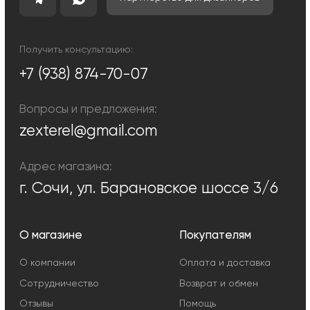
Политика конфиденциальности
Сделано с любовью: Movery.Agency
Карта сайта
© 2014 - 2025 zexter.ru | Интернет-магазин светотехники в Сочи и
Адлере. Обращаем Ваше внимание на то, что вся информация,
размещенная на настоящем интернет-сайте, носит исключительно
информационный характер и ни при каких условиях не являются
публичной офертой, определяемой положениями Статьи 437
Гражданского кодекса Российской Федерации. Для получения точной
информации о стоимости товаров и услуг, пожалуйста, обращайтесь к
менеджерам компании.