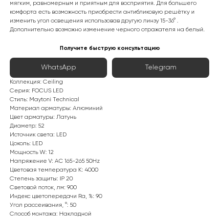
мягким, равномерным и приятным для восприятия. Для большего
комфорта есть возможность приобрести антибликовую решётку и
изменить угол освещения использовав другую линзу 15-36° .
Дополнительно возможно изменение черного отражателя на белый.
Получите быструю консультацию
WhatsApp
Telegram
Коллекция: Ceiling
Серия: FOCUS LED
Стиль: Maytoni Technical
Материал арматуры: Алюминий
Цвет арматуры: Латунь
Диаметр: 52
Источник света: LED
Цоколь: LED
Мощность W: 12
Интернет-магазин «Zexter» — светодиодное
Напряжение V: AC 165-265 50Hz
освещение для дома и офиса в Сочи и Адлере
Цветовая температура К: 4000
Степень защиты: IP 20
Партнерство для дизайнеров
Световой поток, лм: 900
Индекс цветопередачи Ra, %: 90
Угол рассеивания, °: 50
Получить консультацию:
Способ монтажа: Накладной