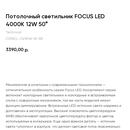
Потолочный светильник FOCUS LED
4000K 12W 50°
Technical
C055CL-L12W4K-W-BS
3390,00
р.
Сообщить о поступлении
Минимализм в сочетании с современными технологиями —
отличительная особенность серии Focus LED. Ассортимент серии
включает накладные светильники и накладные и встраиваемые
споты с поворотным механизмом, так же часть моделей имеет
функцию диммирования. Встроенный LED-источник света надежен и
долговечен в эксплуатации. Высокий показатель цветопередачи
RA90 обеспечивает идеальное цветопередачу фактур и цветов,
используемых в интерьере. Еще одна важная деталь — источник
света «утоплен» в корпусе, что делает световой поток максимально