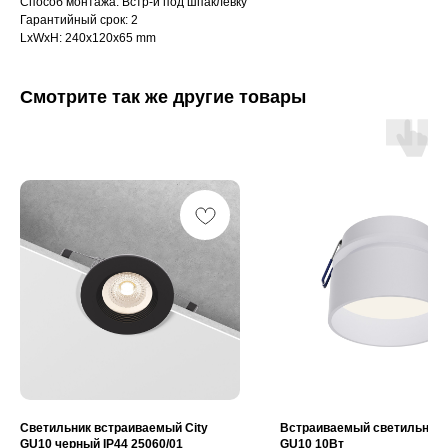
Способ монтажа: Встр-й под шпаклевку
Гарантийный срок: 2
LxWxH: 240x120x65 mm
Смотрите так же другие товары
Интернет-магазин «Zexter» — светодиодное
освещение для дома и офиса в Сочи и Адлере
Партнерство для дизайнеров
Получить консультацию:
+7 (938) 874-70-07
Вопросы и предложения:
zexterel@gmail.com
Адрес магазина:
г. Сочи, ул. Барановское шоссе 3/6
Светильник встраиваемый City
Встраиваемый светильник
GU10 черный IP44 25060/01
GU10 10Вт