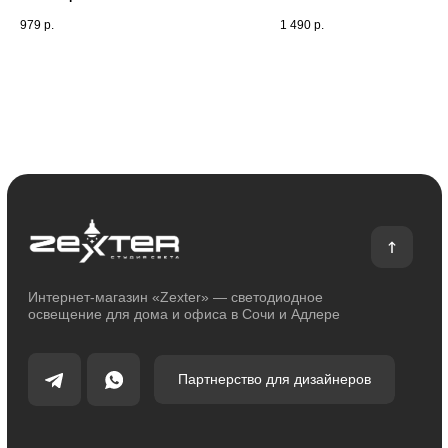
О магазине
Покупателям
979
р.
1 490
р.
О компании
Оплата и доставка
Сотрудничество
Возврат и обмен
Отзывы
Помощь
Контакты
Блог
Каталог
Декоративное освещение
Уличное освещение
Функциональное освещение
Умный дом
Светодиодные ленты
Индивидуальный заказ
Электроустановочные изделия
Политика конфиденциальности
Сделано с любовью: Movery.Agency
Карта сайта
© 2014 - 2025 zexter.ru | Интернет-магазин светотехники в Сочи и Адлере.
Обращаем Ваше внимание на то, что вся информация, размещенная на
настоящем интернет-сайте, носит исключительно информационный
характер и ни при каких условиях не являются публичной офертой,
определяемой положениями Статьи 437 Гражданского кодекса Российской