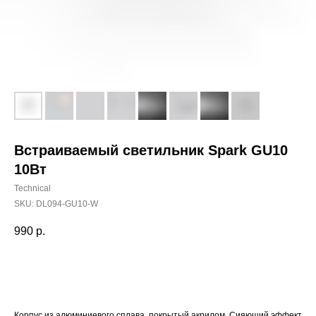
Встраиваемый светильник Spark GU10
10Вт
Technical
SKU:
DL094-GU10-W
990
р.
Добавить в корзину
Корпус из алюминиевого сплава, покрытый акрилом. Сияющий эффект