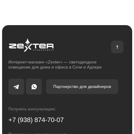
Отзывы
Помощь
Контакты
Блог
Каталог
Декоративное освещение
Уличное освещение
Функциональное освещение
Умный дом
Светодиодные ленты
Индивидуальный заказ
Электроустановочные изделия
Политика конфиденциальности
Сделано с любовью: Movery.Agency
Карта сайта
© 2014 - 2025 zexter.ru | Интернет-магазин светотехники в Сочи и Адлере.
Обращаем Ваше внимание на то, что вся информация, размещенная на
настоящем интернет-сайте, носит исключительно информационный
характер и ни при каких условиях не являются публичной офертой,
определяемой положениями Статьи 437 Гражданского кодекса Российской
Федерации. Для получения точной информации о стоимости товаров и
услуг, пожалуйста, обращайтесь к менеджерам компании.