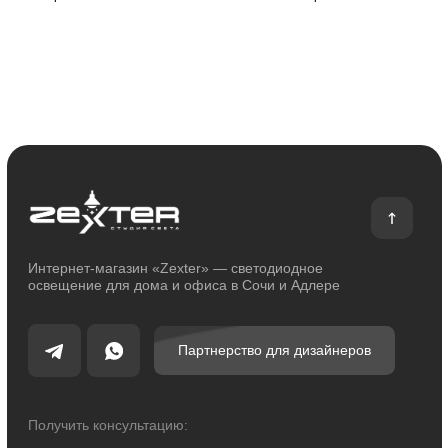
О компании
Оплата и доставка
Сотрудничество
Возврат и обмен
Отзывы
Помощь
Контакты
Блог
Каталог
Декоративное освещение
Уличное освещение
Функциональное освещение
Умный дом
Светодиодные ленты
Индивидуальный заказ
Электроустановочные изделия
Политика конфиденциальности
Сделано с любовью: Movery.Agency
Карта сайта
© 2014 - 2025 zexter.ru | Интернет-магазин светотехники в Сочи и Адлере.
Обращаем Ваше внимание на то, что вся информация, размещенная на
настоящем интернет-сайте, носит исключительно информационный
характер и ни при каких условиях не являются публичной офертой,
определяемой положениями Статьи 437 Гражданского кодекса Российской
Федерации. Для получения точной информации о стоимости товаров и
услуг, пожалуйста, обращайтесь к менеджерам компании.