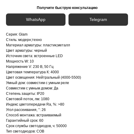
Получите быструю консультацию
WhatsApp
Telegram
Серия: Glam
Стиль: модерн;техно
Материал арматуры: пластик;металл
Цвет арматуры: черный
Источник света: встроенные LED
Мощность W: 10
Напряжение V: 230 В, 50 Гц
Цветовая температура К: 4000
Цвет освещения: Нейтральный (4000-5500)
Умный дом: совместим с умным реле
Совместим с умным домом: Да
Степень защиты: IP20
Световой поток, лм: 1080
Индекс цветопередачи Ra, %: >80
Угол рассеивания, °: 26
Способ монтажа: встраиваемый
Гарантийный срок: 60
Срок службы светодиодов, ч: 50000
Тип светодиодов: COB