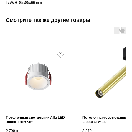
LxWxH: 85x85x66 mm
Смотрите так же другие товары
Интернет-магазин «Zexter» — светодиодное
освещение для дома и офиса в Сочи и Адлере
Партнерство для дизайнеров
Получить консультацию:
+7 (938) 874-70-07
Вопросы и предложения:
zexterel@gmail.com
Адрес магазина:
г. Сочи, ул. Барановское шоссе 3/6
Потолочный светильник Alfa LED
Потолочный светильник Fo
3000K 10Вт 50°
3000K 6Вт 36°
О магазине
Покупателям
2 790
р.
3 270
р.