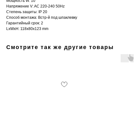
Мощность W: 10
Напряжение V: AC 220-240 50Hz
Степень защиты: IP 20
Способ монтажа: Встр-й под шпаклевку
Гарантийный срок: 2
LxWxH: 118x80x123 mm
Смотрите так же другие товары
Интернет-магазин «Zexter» — светодиодное
освещение для дома и офиса в Сочи и Адлере
Партнерство для дизайнеров
Получить консультацию:
+7 (938) 874-70-07
Вопросы и предложения:
zexterel@gmail.com
Адрес магазина:
г. Сочи, ул. Барановское шоссе 3/6