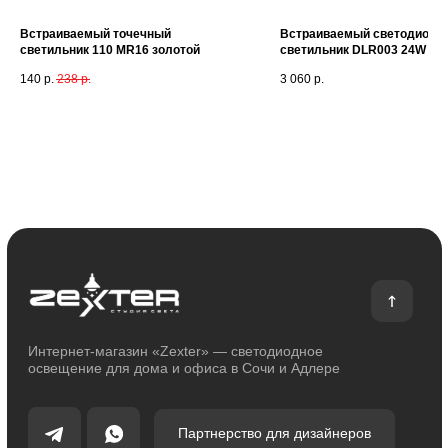
Встраиваемый точечный
Встраиваемый светодиодн
О магазине
Покупателям
светильник 110 MR16 золотой
светильник DLR003 24W 42
О компании
Оплата и доставка
140
р.
238
р.
3 060
р.
Сотрудничество
Возврат и обмен
Отзывы
Помощь
Контакты
Блог
Каталог
Декоративное освещение
Уличное освещение
Функциональное освещение
Умный дом
Светодиодные ленты
Индивидуальный заказ
Электроустановочные изделия
Политика конфиденциальности
Сделано с любовью: Movery.Agency
Карта сайта
© 2014 - 2025 zexter.ru | Интернет-магазин светотехники в Сочи и Адлере.
Обращаем Ваше внимание на то, что вся информация, размещенная на