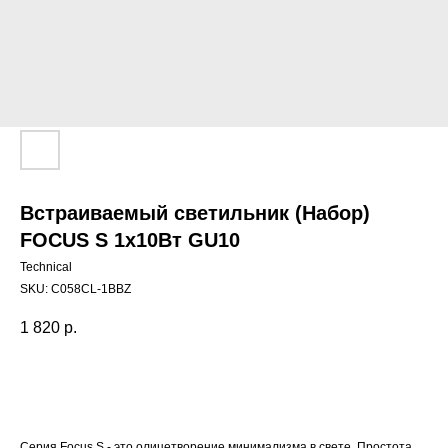
Встраиваемый светильник (Набор)
FOCUS S 1x10Вт GU10
Technical
SKU:
C058CL-1BBZ
1 820
р.
Добавить в корзину
Серия Focus S - это олицетворение минимализма в свете. Простота