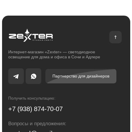
Контакты
Блог
Каталог
Декоративное освещение
Уличное освещение
Функциональное освещение
Умный дом
Светодиодные ленты
Индивидуальный заказ
Электроустановочные изделия
Политика конфиденциальности
Сделано с любовью: Movery.Agency
Карта сайта
© 2014 - 2025 zexter.ru | Интернет-магазин светотехники в Сочи и Адлере.
Обращаем Ваше внимание на то, что вся информация, размещенная на
настоящем интернет-сайте, носит исключительно информационный
характер и ни при каких условиях не являются публичной офертой,
определяемой положениями Статьи 437 Гражданского кодекса Российской
Федерации. Для получения точной информации о стоимости товаров и
услуг, пожалуйста, обращайтесь к менеджерам компании.