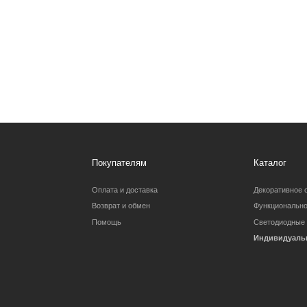
Покупателям
Каталог
Оплата и доставка
Декоративное освещение
Возврат и обмен
Функциональное освещение
Помощь
Светодиодные ленты
Индивидуальный заказ
Вопросы и предложения:
Барановское шоссе 3/6
zexterel@gmail.c
Партнерство для дизайнеров
Карта сайта