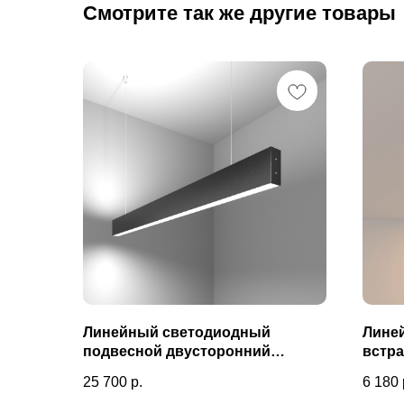
Смотрите так же другие товары
Линейный светодиодный
Лине
подвесной двусторонний
встр
светильник 103см 40Вт 6500К
10Вт 
25 700
р.
6 180
черная шагрень 101-200-40-103
300-5