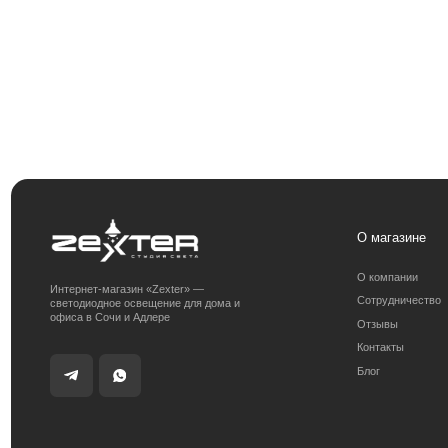
О магазине
О компании
Интернет-магазин «Zexter» —
Сотрудничество
светодиодное освещение для дома и
офиса в Сочи и Адлере
Отзывы
Контакты
Блог
Получить консультацию:
Адрес магазина:
+7 (938) 874-70-07
г. Сочи, ул. 
Получить консультацию
Политика конфиденциальности