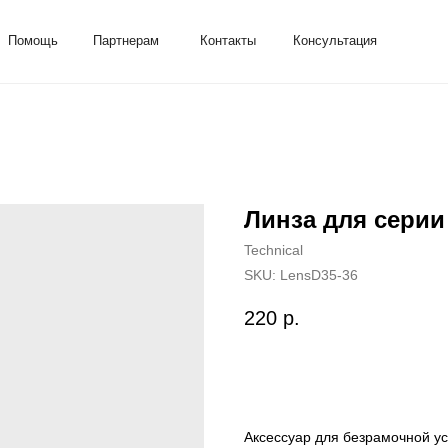
ь
Партнерам
Контакты
Консультация
Линза для серии 
Technical
SKU:
LensD35-36
220
р.
Добавить в корзину
Аксессуар для безрамочной ус