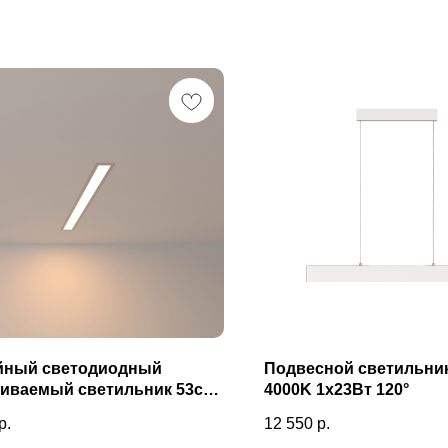
йный светодиодный
Подвесной светильник
аиваемый светильник 53см
4000K 1x23Вт 120°
3000К матовое серебро 101-
р.
12 550
р.
3