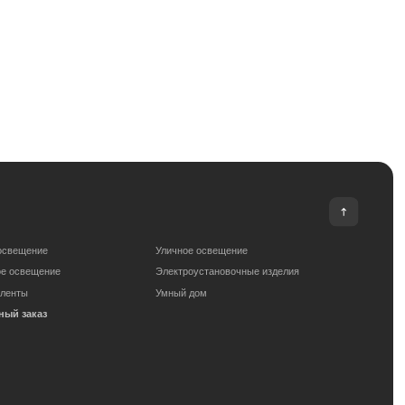
Уличное освещение
Электроустановочные изделия
Умный дом
om
Сделано с любовью: Movery.Agency