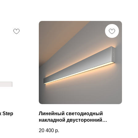
 Step
Линейный светодиодный
накладной двусторонний
светильник 128см 50Вт 3000К
20 400
р.
матовое серебро 101-100-40-128