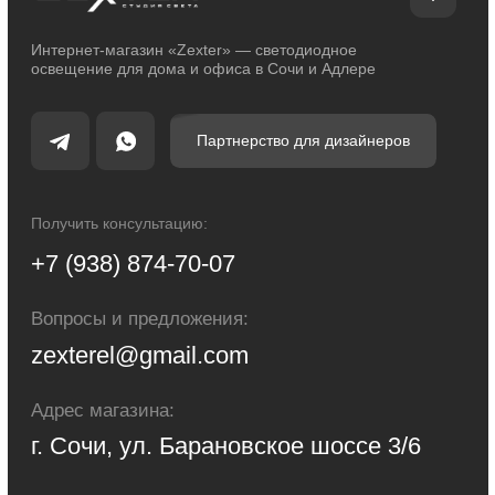
Декоративное освещение
Уличное освещение
Функциональное освещение
Умный дом
Светодиодные ленты
Индивидуальный заказ
Электроустановочные изделия
Политика конфиденциальности
Сделано с любовью: Movery.Agency
Карта сайта
© 2014 - 2025 zexter.ru | Интернет-магазин светотехники в Сочи и Адлере.
Обращаем Ваше внимание на то, что вся информация, размещенная на
настоящем интернет-сайте, носит исключительно информационный
характер и ни при каких условиях не являются публичной офертой,
определяемой положениями Статьи 437 Гражданского кодекса Российской
Федерации. Для получения точной информации о стоимости товаров и
услуг, пожалуйста, обращайтесь к менеджерам компании.