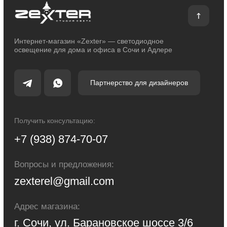
Каталог
Декоративное освещение
Уличное освещение
Функциональное освещение
Умный дом
Светодиодные ленты
Индивидуальный заказ
Электроустановочные изделия
Политика конфиденциальности
Сделано с любовью: Movery.Agency
Карта сайта
© 2014 - 2025 zexter.ru | Интернет-магазин светотехники в Сочи и Адлере.
Обращаем Ваше внимание на то, что вся информация, размещенная на
настоящем интернет-сайте, носит исключительно информационный
характер и ни при каких условиях не являются публичной офертой,
определяемой положениями Статьи 437 Гражданского кодекса Российской
Федерации. Для получения точной информации о стоимости товаров и
услуг, пожалуйста, обращайтесь к менеджерам компании.