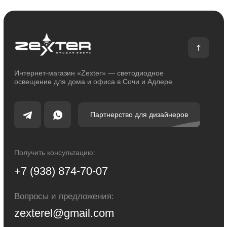
Блог
Каталог
Декоративное освещение
Уличное освещение
Функциональное освещение
Умный дом
Светодиодные ленты
Индивидуальный заказ
Электроустановочные изделия
Политика конфиденциальности
Сделано с любовью: Movery.Agency
Карта сайта
© 2014 - 2025 zexter.ru | Интернет-магазин светотехники в Сочи и Адлере.
Обращаем Ваше внимание на то, что вся информация, размещенная на
настоящем интернет-сайте, носит исключительно информационный
характер и ни при каких условиях не являются публичной офертой,
определяемой положениями Статьи 437 Гражданского кодекса Российской
Федерации. Для получения точной информации о стоимости товаров и
услуг, пожалуйста, обращайтесь к менеджерам компании.