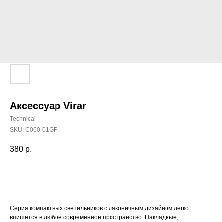
Аксессуар Virar
Technical
SKU:
C060-01GF
380
р.
Добавить в корзину
Серия компактных светильников с лаконичным дизайном легко
впишется в любое современное пространство. Накладные,