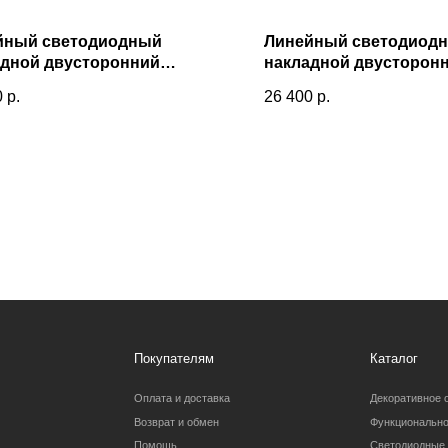
йный светодиодный
Линейный светодиод
адной двусторонний
накладной двусторон
льник 128см 50Вт 6500К
светильник 128см 50В
0
р.
26 400
р.
ое серебро 101-100-40-128
черная шагрень 101-10
Покупателям
Каталог
Оплата и доставка
Декоративное освещение
Возврат и обмен
Функциональное освещение
Помощь
Светодиодные ленты
Индивидуальный заказ
Вопросы и предложения:
Барановское шоссе 3/6
zexterel@gmail.c