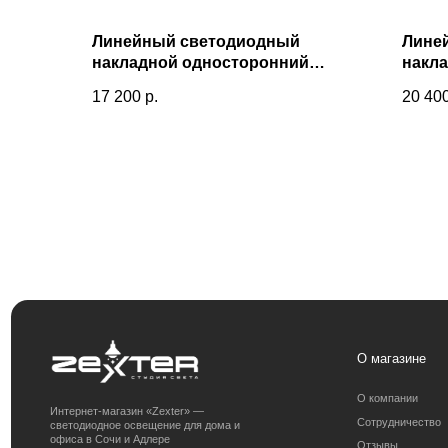
Линейный светодиодный
Лине
накладной односторонний
накл
светильник 103см 20Вт 4200К
свети
17 200
р.
20 40
черная шагрень 101-100-30-103
матов
О магазине
О компании
Интернет-магазин «Zexter» —
Сотрудничество
светодиодное освещение для дома и
офиса в Сочи и Адлере
Отзывы
Контакты
Блог
Получить консультацию:
Адрес магазина:
+7 (938) 874-70-07
г. Сочи, ул. 