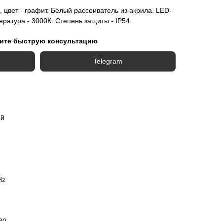
 цвет - графит. Белый рассеиватель из акрила. LED-
ература - 3000К. Степень защиты - IP54.
ите быструю консультацию
Telegram
ий
Hz