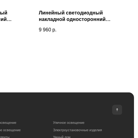
ный
Линейный светодиодный
ний
накладной односторонний
т 6500К
светильник 53см 10Вт 4200К
9 960
р.
0-40-128
черная шагрень 101-100-30-53
Уличное освещение
Электроустановочные изделия
Умный дом
om