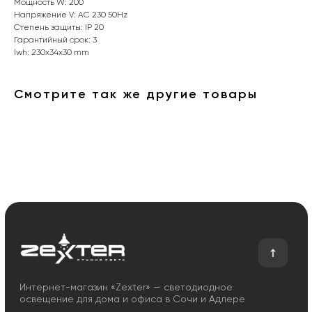
Мощность W: 200
Напряжение V: AC 230 50Hz
Интернет-магазин «Zexter» — светодиодное
Степень защиты: IP 20
освещение для дома и офиса в Сочи и Адлере
Гарантийный срок: 3
lwh: 230x34x30 mm
Партнерство для дизайнеров
Смотрите так же другие товары
Получить консультацию:
+7 (938) 874-70-07
Вопросы и предложения:
zexterel@gmail.com
Адрес магазина:
г. Сочи, ул. Барановское шоссе 3/6
О магазине
Покупателям
О компании
Оплата и доставка
Сотрудничество
Возврат и обмен
Отзывы
Помощь
Контакты