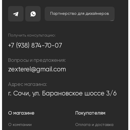
Блог
Каталог
Декоративное освещение
Уличное освещение
Функциональное освещение
Умный дом
Светодиодные ленты
Индивидуальный заказ
Электроустановочные
изделия
Политика конфиденциальности
Сделано с любовью: Movery.Agency
Карта сайта
© 2014 - 2025 zexter.ru | Интернет-магазин светотехники в Сочи и
Адлере. Обращаем Ваше внимание на то, что вся информация,
размещенная на настоящем интернет-сайте, носит исключительно
информационный характер и ни при каких условиях не являются
публичной офертой, определяемой положениями Статьи 437
Гражданского кодекса Российской Федерации. Для получения точной
информации о стоимости товаров и услуг, пожалуйста, обращайтесь к
менеджерам компании.