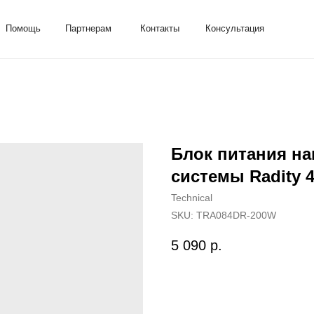
ь
Партнерам
Контакты
Консультация
Блок питания на
системы Radity 4
Technical
SKU:
TRA084DR-200W
5 090
р.
Добавить в корзину