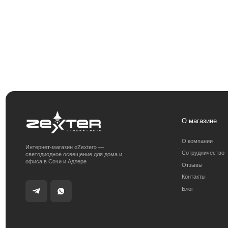
О магазине
О компании
Интернет-магазин «Zexter» —
Сотрудничество
светодиодное освещение для дома и
офиса в Сочи и Адлере
Отзывы
Контакты
Блог
Получить консультацию:
Адрес магазина:
+7 (938) 874-70-07
г. Сочи, ул. 
Получить консультацию
Политика конфиденциальности