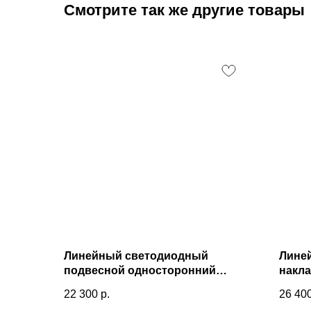
Смотрите так же другие товары
Линейный светодиодный
Лине
подвесной односторонний
накл
светильник 103см 20Вт 3000К
свети
22 300
р.
26 40
черная шагрень 101-200-30-103
черна