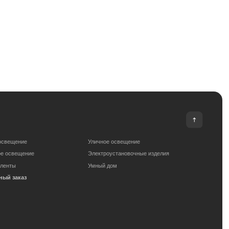
Уличное освещение
Электроустановочные изделия
Умный дом
om
Сделано с любовью: Movery.Agency