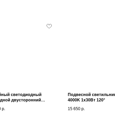
йный светодиодный
Подвесной светильник
адной двусторонний
4000K 1x30Вт 120°
льник 128см 50Вт 6500К
0
р.
15 650
р.
я шагрень 101-100-40-128