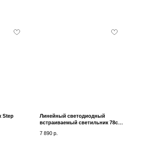
 Step
Линейный светодиодный
встраиваемый светильник 78см
15Вт 3000К матовое серебро 101-
7 890
р.
300-78