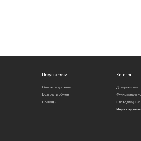
Покупателям
Каталог
Оплата и доставка
Декоративное освещение
Возврат и обмен
Функциональное освещение
Помощь
Светодиодные ленты
Индивидуальный заказ
Вопросы и предложения:
Барановское шоссе 3/6
zexterel@gmail.c
Партнерство для дизайнеров
Карта сайта